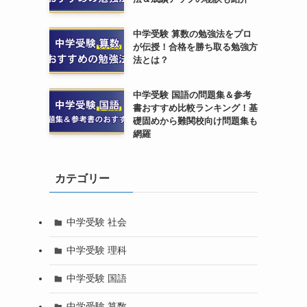
中学受験 算数の勉強法をプロ
が伝授！合格を勝ち取る勉強方
法とは？
中学受験 国語の問題集＆参考
書おすすめ比較ランキング！基
礎固めから難関校向け問題集も
網羅
カテゴリー
中学受験 社会
中学受験 理科
中学受験 国語
中学受験 算数