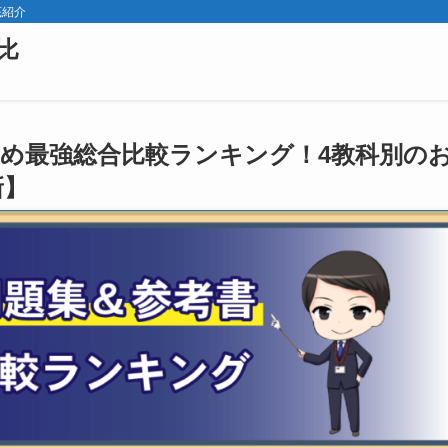
底紹介
比
め最強総合比較ランキング！4教科別の
新】