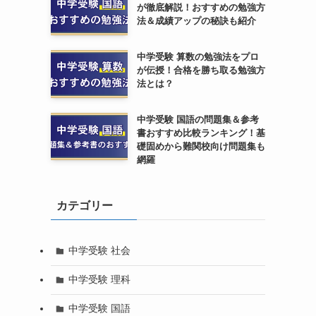
が徹底解説！おすすめの勉強方
法＆成績アップの秘訣も紹介
ー
中学受験 算数の勉強法をプロ
が伝授！合格を勝ち取る勉強方
法とは？
中学受験 国語の問題集＆参考
書おすすめ比較ランキング！基
礎固めから難関校向け問題集も
網羅
効
カテゴリー
中学受験 社会
中学受験 理科
中学受験 国語