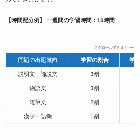
【時間配分例】 一週間の学習時間：10時間
スクロールできます
問題の出題傾向
学習の割合
学
説明文・論説文
3割
3
物語文
3割
3
随筆文
2割
2
漢字・語彙
1割
1